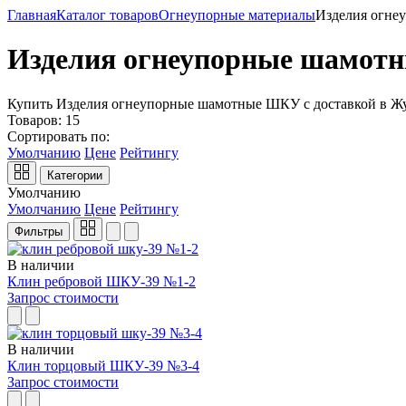
Главная
Каталог товаров
Огнеупорные материалы
Изделия огн
Изделия огнеупорные шамо
Купить Изделия огнеупорные шамотные ШКУ с доставкой в Ж
Товаров:
15
Сортировать по:
Умолчанию
Цене
Рейтингу
Категории
Умолчанию
Умолчанию
Цене
Рейтингу
Фильтры
В наличии
Клин ребровой ШКУ-39 №1-2
Запрос стоимости
В наличии
Клин торцовый ШКУ-39 №3-4
Запрос стоимости