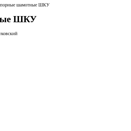
еупорные шамотные ШКУ
тные ШКУ
уковский